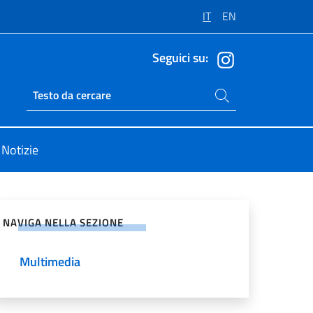
IT
EN
Seguici su:
Cerca nel sito
Ricerca sito live
Notizie
vidi sui Social Network
NAVIGA NELLA SEZIONE
Multimedia