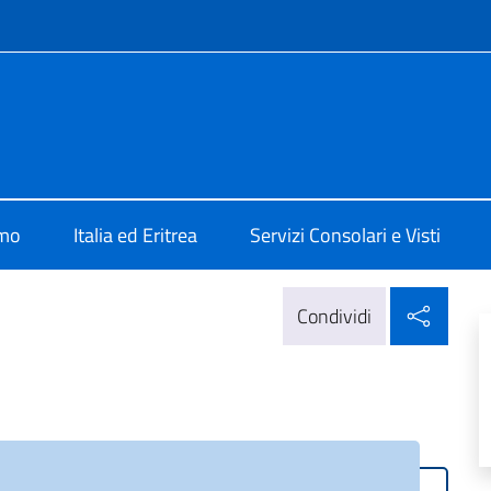
e menù
ad Asmara
amo
Italia ed Eritrea
Servizi Consolari e Visti
Condi
Condividi