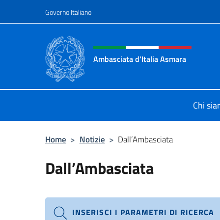
Salta al contenuto
Governo Italiano
Intestazione sito, social 
Ambasciata d'Italia Asmara
Sito ufficiale Ambasciata d'Italia 
Chi si
Home
>
Notizie
>
Dall’Ambasciata
Dall’Ambasciata
INSERISCI I PARAMETRI DI RICERCA