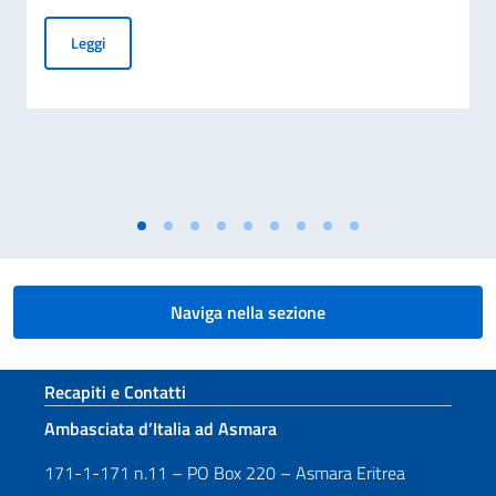
Concerto “Mi ritorni in mente: viaggio tra i brani senzatemp
Leggi
Naviga nella sezione
Sezione footer
Recapiti e Contatti
Ambasciata d’Italia ad Asmara
171-1-171 n.11 – PO Box 220 – Asmara Eritrea