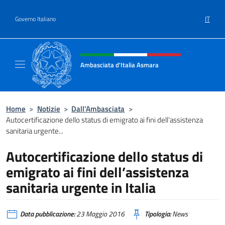
Salta al contenuto
IT
Governo Italiano
Intestazione sito, social e menù
Ambasciata d'Italia Asmara
Sito ufficiale Ambasciata d'Italia ad Asmara
Home
>
Notizie
>
Dall’Ambasciata
>
Autocertificazione dello status di emigrato ai fini dell’assistenza
sanitaria urgente...
Autocertificazione dello status di
emigrato ai fini dell’assistenza
sanitaria urgente in Italia
Data pubblicazione:
23 Maggio 2016
Tipologia:
News