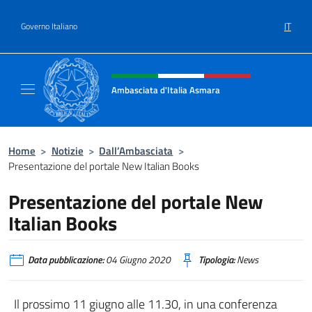
Salta al contenuto
IT
Governo Italiano
Intestazione sito, social e menù
Ambasciata d'Italia Asmara
Sito ufficiale Ambasciata d'Italia ad Asmara
Home
>
Notizie
>
Dall’Ambasciata
>
Presentazione del portale New Italian Books
Presentazione del portale New
Italian Books
Data pubblicazione:
04 Giugno 2020
Tipologia:
News
Il prossimo 11 giugno alle 11.30, in una conferenza