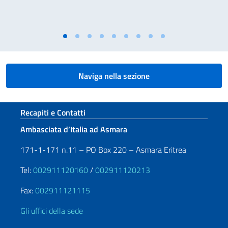
Naviga nella sezione
Sezione footer
Recapiti e Contatti
Ambasciata d’Italia ad Asmara
171-1-171 n.11 – PO Box 220 – Asmara Eritrea
Tel:
002911120160
/
002911120213
Fax:
002911121115
Gli uffici della sede