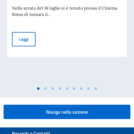
Nella serata del 16 luglio si è tenuto presso il Cinema
Roma di Asmara il...
Concerto “Mi ritorni in mente: viaggio tra i brani senzatemp
Leggi
Naviga nella sezione
Sezione footer
Recapiti e Contatti