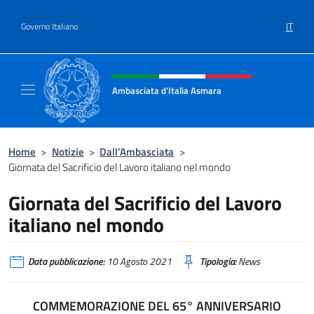
Salta al contenuto
IT
Governo Italiano
Intestazione sito, social e menù
Ambasciata d'Italia Asmara
Sito ufficiale Ambasciata d'Italia ad Asmara
Home
>
Notizie
>
Dall’Ambasciata
>
Giornata del Sacrificio del Lavoro italiano nel mondo
Giornata del Sacrificio del Lavoro
italiano nel mondo
Data pubblicazione:
10 Agosto 2021
Tipologia:
News
COMMEMORAZIONE DEL 65° ANNIVERSARIO