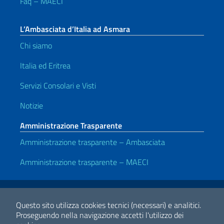
Faq – MAECI
L’Ambasciata d’Italia ad Asmara
Chi siamo
Italia ed Eritrea
Servizi Consolari e Visti
Notizie
Amministrazione Trasparente
Amministrazione trasparente – Ambasciata
Amministrazione trasparente – MAECI
Link Utili
Note legali
Privacy e cookie policy
Dichiarazione di accessibilità
Questo sito utilizza cookies tecnici (necessari) e analitici.
Proseguendo nella navigazione accetti l'utilizzo dei