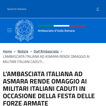
Salta al contenuto
IT
Governo Italiano
Intestazione sito, social e menù
Ambasciata d'Italia Asmara
Sito ufficiale Ambasciata d'Italia ad Asmara
Home
>
Notizie
>
Dall’Ambasciata
>
L’AMBASCIATA ITALIANA AD ASMARA RENDE OMAGGIO AI
MILITARI ITALIANI CADUTI...
L’AMBASCIATA ITALIANA AD
ASMARA RENDE OMAGGIO AI
MILITARI ITALIANI CADUTI IN
OCCASIONE DELLA FESTA DELLE
FORZE ARMATE