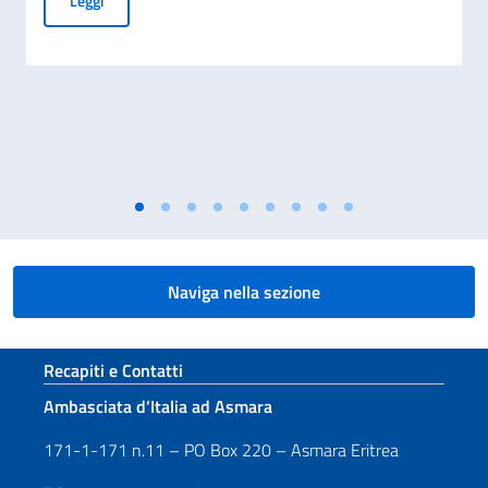
Leggi
Naviga nella sezione
Sezione footer
Recapiti e Contatti
Ambasciata d’Italia ad Asmara
171-1-171 n.11 – PO Box 220 – Asmara Eritrea