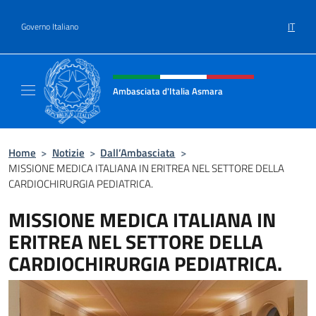
Salta al contenuto
IT
Governo Italiano
Intestazione sito, social e menù
Ambasciata d'Italia Asmara
Sito ufficiale Ambasciata d'Italia ad Asmara
Home
>
Notizie
>
Dall’Ambasciata
>
MISSIONE MEDICA ITALIANA IN ERITREA NEL SETTORE DELLA
CARDIOCHIRURGIA PEDIATRICA.
MISSIONE MEDICA ITALIANA IN
ERITREA NEL SETTORE DELLA
CARDIOCHIRURGIA PEDIATRICA.