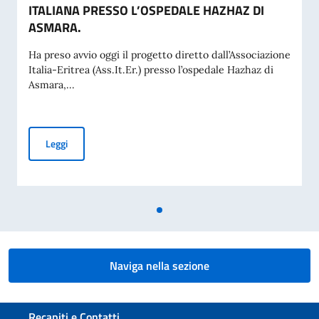
ITALIANA PRESSO L’OSPEDALE HAZHAZ DI
ASMARA.
Ha preso avvio oggi il progetto diretto dall’Associazione
Italia-Eritrea (Ass.It.Er.) presso l’ospedale Hazhaz di
Asmara,...
AL VIA IL PROGETTO DELLA COOPERAZIONE ITALIANA PRE
Leggi
Naviga nella sezione
Sezione footer
Recapiti e Contatti