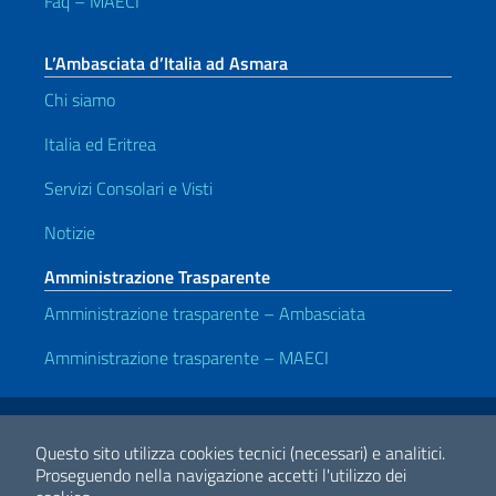
Faq – MAECI
L’Ambasciata d’Italia ad Asmara
Chi siamo
Italia ed Eritrea
Servizi Consolari e Visti
Notizie
Amministrazione Trasparente
Amministrazione trasparente – Ambasciata
Amministrazione trasparente – MAECI
Link Utili
Note legali
Privacy e cookie policy
Dichiarazione di accessibilità
Questo sito utilizza cookies tecnici (necessari) e analitici.
Proseguendo nella navigazione accetti l'utilizzo dei