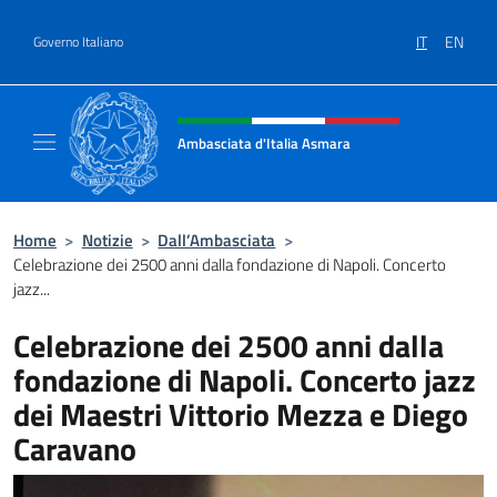
Salta al contenuto
IT
EN
Governo Italiano
Intestazione sito, social e menù
Ambasciata d'Italia Asmara
Sito ufficiale Ambasciata d'Italia ad Asmara
Home
>
Notizie
>
Dall’Ambasciata
>
Celebrazione dei 2500 anni dalla fondazione di Napoli. Concerto
jazz...
Celebrazione dei 2500 anni dalla
fondazione di Napoli. Concerto jazz
dei Maestri Vittorio Mezza e Diego
Caravano