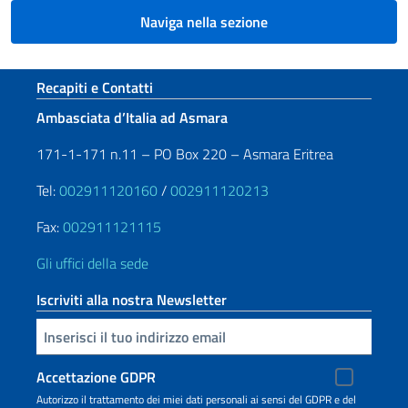
Naviga nella sezione
Sezione footer
Recapiti e Contatti
Ambasciata d’Italia ad Asmara
171-1-171 n.11 – PO Box 220 – Asmara Eritrea
Tel:
002911120160
/
002911120213
Fax:
002911121115
Gli uffici della sede
Iscriviti alla nostra Newsletter
Inserisci la tua email
Accettazione GDPR
Autorizzo il trattamento dei miei dati personali ai sensi del GDPR e del