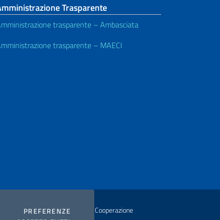
Amministrazione Trasparente
mministrazione trasparente – Ambasciata
mministrazione trasparente – MAECI
istero degli Affari Esteri e della Cooperazione
COOKIES
PREFERENZE