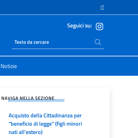
IT
Seguici su:
Cerca nel sito
Ricerca sito live
Notizie
vidi sui Social Network
NAVIGA NELLA SEZIONE
Acquisto della Cittadinanza per
“beneficio di legge” (figli minori
nati all’estero)