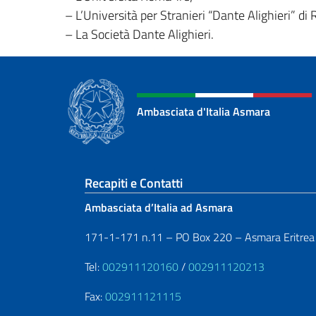
– L’Università per Stranieri “Dante Alighieri” di 
– La Società Dante Alighieri.
Ambasciata d'Italia Asmara
Sezione footer
Recapiti e Contatti
Ambasciata d’Italia ad Asmara
171-1-171 n.11 – PO Box 220 – Asmara Eritrea
Tel:
002911120160
/
002911120213
Fax:
002911121115