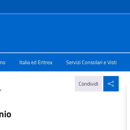
e menù
ad Asmara
amo
Italia ed Eritrea
Servizi Consolari e Visti
Condi
Condividi
>
nio