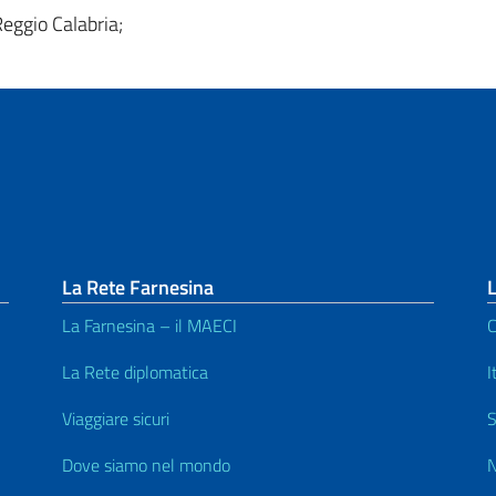
Reggio Calabria;
La Rete Farnesina
L
La Farnesina – il MAECI
C
La Rete diplomatica
I
Viaggiare sicuri
S
Dove siamo nel mondo
N