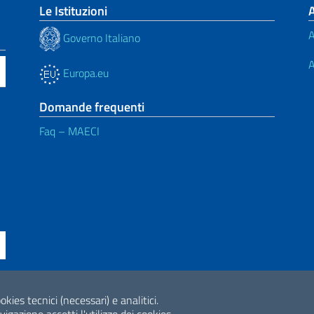
Le Istituzioni
A
Governo Italiano
A
Europa.eu
Domande frequenti
Faq – MAECI
okies tecnici (necessari) e analitici.
ne di accessibilità
2026 Copyright Min