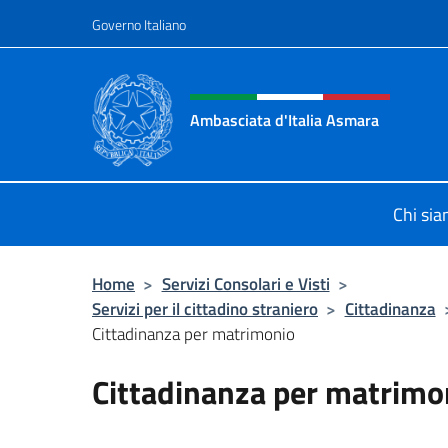
Salta al contenuto
Governo Italiano
Intestazione sito, social 
Ambasciata d'Italia Asmara
Sito ufficiale Ambasciata d'Italia 
Chi si
Home
>
Servizi Consolari e Visti
>
Servizi per il cittadino straniero
>
Cittadinanza
Cittadinanza per matrimonio
Cittadinanza per matrimo