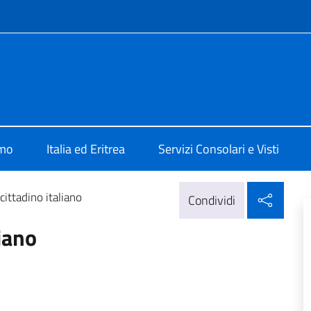
e menù
ad Asmara
amo
Italia ed Eritrea
Servizi Consolari e Visti
Condi
 cittadino italiano
Condividi
liano