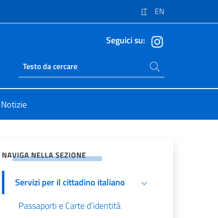
IT
EN
Seguici su:
Cerca nel sito
Ricerca sito live
Notizie
vidi sui Social Network
NAVIGA NELLA SEZIONE
Servizi per il cittadino italiano
Passaporti e Carte d’identità