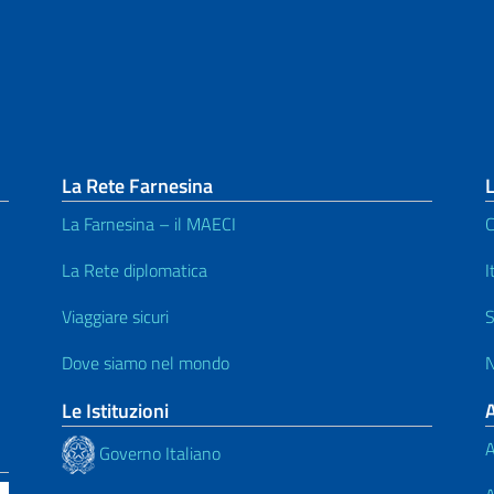
La Rete Farnesina
L
La Farnesina – il MAECI
C
La Rete diplomatica
I
Viaggiare sicuri
S
Dove siamo nel mondo
N
Le Istituzioni
A
Governo Italiano