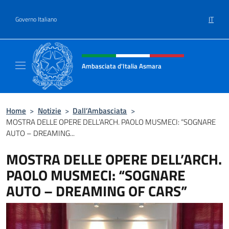
Salta al contenuto
IT
Governo Italiano
Intestazione sito, social e menù
Ambasciata d'Italia Asmara
Sito ufficiale Ambasciata d'Italia ad Asmara
Home
>
Notizie
>
Dall’Ambasciata
>
MOSTRA DELLE OPERE DELL’ARCH. PAOLO MUSMECI: “SOGNARE
AUTO – DREAMING...
MOSTRA DELLE OPERE DELL’ARCH.
PAOLO MUSMECI: “SOGNARE
AUTO – DREAMING OF CARS”