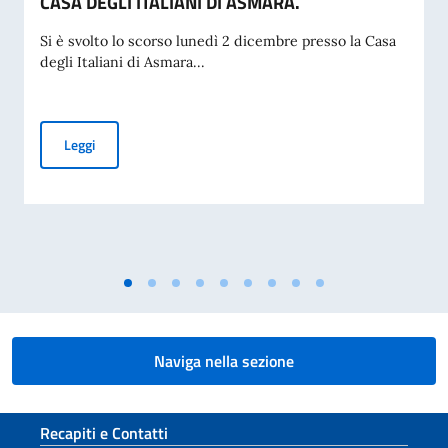
CASA DEGLI ITALIANI DI ASMARA.
Si è svolto lo scorso lunedì 2 dicembre presso la Casa
degli Italiani di Asmara...
AVVIO DEI CORSI DI LINGUA ITALIANA ALLA CASA DEGLI IT
Leggi
Naviga nella sezione
Sezione footer
Recapiti e Contatti