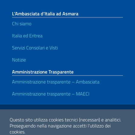
L’Ambasciata d’Italia ad Asmara
Chi siamo
Italia ed Eritrea
Servizi Consolari e Visti
Notizie
Amministrazione Trasparente
Amministrazione trasparente – Ambasciata
Amministrazione trasparente – MAECI
Link Utili
Note legali
Privacy e cookie policy
Dichiarazione di accessibilità
Questo sito utilizza cookies tecnici (necessari) e analitici.
Proseguendo nella navigazione accetti l'utilizzo dei
cookies.