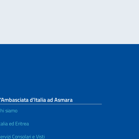
’Ambasciata d’Italia ad Asmara
hi siamo
talia ed Eritrea
ervizi Consolari e Visti