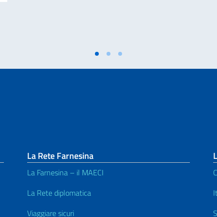
La Rete Farnesina
L
La Farnesina – il MAECI
C
La Rete diplomatica
I
Viaggiare sicuri
S