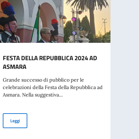
FESTA DELLA REPUBBLICA 2024 AD
AL V
ASMARA
CUCI
DELL
Grande successo di pubblico per le
celebrazioni della Festa della Repubblica ad
Ha pr
Asmara. Nella suggestiva...
cucina
IN ERITREA.
FESTA DELLA REPUBBLICA 2024 AD ASMARA
Leggi
Leg