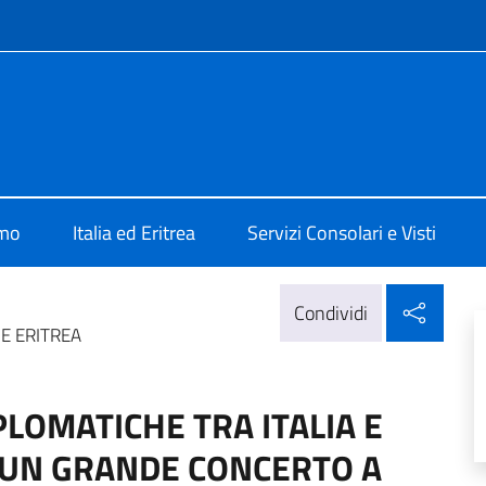
e menù
ad Asmara
amo
Italia ed Eritrea
Servizi Consolari e Visti
Condi
Condividi
 E ERITREA
PLOMATICHE TRA ITALIA E
 UN GRANDE CONCERTO A