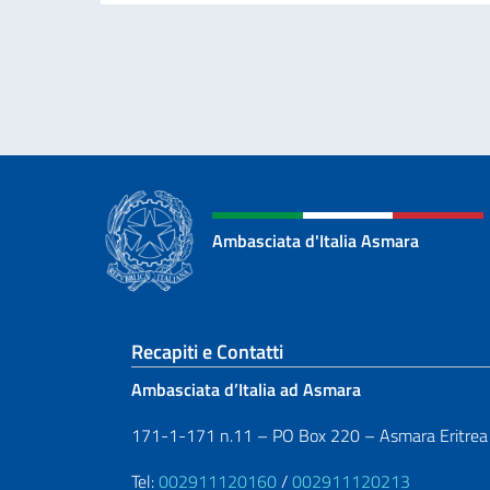
Ambasciata d'Italia Asmara
Sezione footer
Recapiti e Contatti
Ambasciata d’Italia ad Asmara
171-1-171 n.11 – PO Box 220 – Asmara Eritrea
Tel:
002911120160
/
002911120213