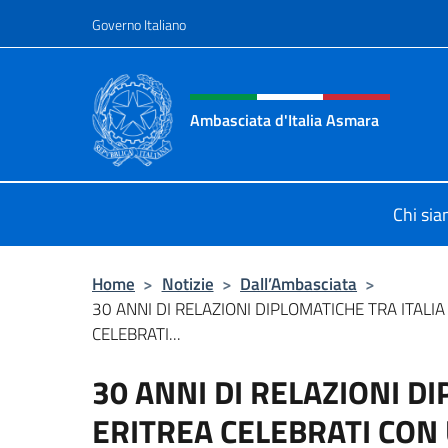
Salta al contenuto
Governo Italiano
Intestazione sito, social 
Ambasciata d'Italia Asmara
Sito ufficiale Ambasciata d'Italia 
Chi si
Home
>
Notizie
>
Dall’Ambasciata
>
30 ANNI DI RELAZIONI DIPLOMATICHE TRA ITALIA
CELEBRATI...
30 ANNI DI RELAZIONI DI
ERITREA CELEBRATI CON